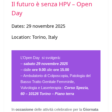
Il futuro è senza HPV – Open
Day
Dates: 29 novembre 2025
Location: Torino, Italy
L’Open Day si svolgerà:
–
sabato 29 novembre 2025
– dalle
ore 9.00
alle
ore 15.00
– Ambulatorio di Colposcopia, Patologia del
Basso Tratto Genitale Femminile,
Vulvologia e Laserterapia :
Corso Spezia,
60 – 10126 Torino – Piano terra
In
occasione
delle attività celebrative per la
Giornata