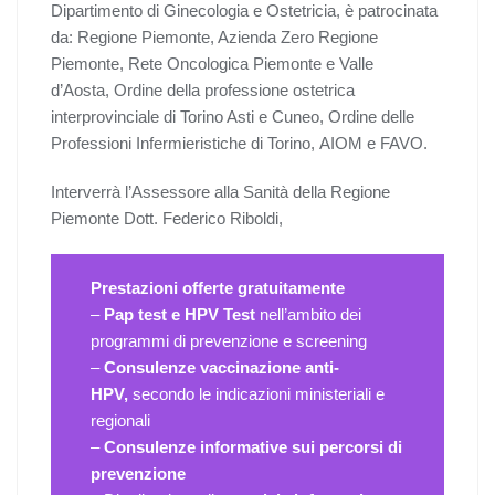
Dipartimento di Ginecologia e Ostetricia, è patrocinata
da: Regione Piemonte, Azienda Zero Regione
Piemonte, Rete Oncologica Piemonte e Valle
d’Aosta, Ordine della professione ostetrica
interprovinciale di Torino Asti e Cuneo, Ordine delle
Professioni Infermieristiche di Torino, AIOM e FAVO.
Interverrà l’Assessore alla Sanità della Regione
Piemonte Dott. Federico Riboldi,
Prestazioni offerte gratuitamente
–
Pap test e HPV Test
nell’ambito dei
programmi di prevenzione e screening
–
Consulenze vaccinazione anti-
HPV,
secondo le indicazioni ministeriali e
regionali
–
Consulenze informative sui percorsi di
prevenzione