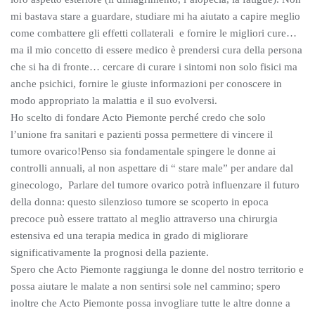
mi bastava stare a guardare, studiare mi ha aiutato a capire meglio
come combattere gli effetti collaterali e fornire le migliori cure…
ma il mio concetto di essere medico è prendersi cura della persona
che si ha di fronte… cercare di curare i sintomi non solo fisici ma
anche psichici, fornire le giuste informazioni per conoscere in
modo appropriato la malattia e il suo evolversi.
Ho scelto di fondare Acto Piemonte perché credo che solo
l’unione fra sanitari e pazienti possa permettere di vincere il
tumore ovarico!Penso sia fondamentale spingere le donne ai
controlli annuali, al non aspettare di “ stare male” per andare dal
ginecologo, Parlare del tumore ovarico potrà influenzare il futuro
della donna: questo silenzioso tumore se scoperto in epoca
precoce può essere trattato al meglio attraverso una chirurgia
estensiva ed una terapia medica in grado di migliorare
significativamente la prognosi della paziente.
Spero che Acto Piemonte raggiunga le donne del nostro territorio e
possa aiutare le malate a non sentirsi sole nel cammino; spero
inoltre che Acto Piemonte possa invogliare tutte le altre donne a