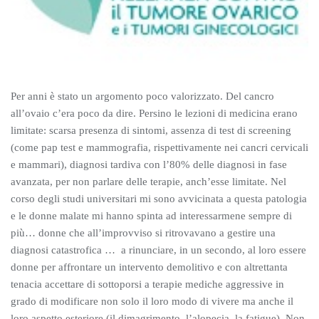
Per anni è stato un argomento poco valorizzato. Del cancro
all’ovaio c’era poco da dire. Persino le lezioni di medicina erano
limitate: scarsa presenza di sintomi, assenza di test di screening
(come pap test e mammografia, rispettivamente nei cancri cervicali
e mammari), diagnosi tardiva con l’80% delle diagnosi in fase
avanzata, per non parlare delle terapie, anch’esse limitate. Nel
corso degli studi universitari mi sono avvicinata a questa patologia
e le donne malate mi hanno spinta ad interessarmene sempre di
più… donne che all’improvviso si ritrovavano a gestire una
diagnosi catastrofica … a rinunciare, in un secondo, al loro essere
donne per affrontare un intervento demolitivo e con altrettanta
tenacia accettare di sottoporsi a terapie mediche aggressive in
grado di modificare non solo il loro modo di vivere ma anche il
loro aspetto esteriore (il dimagrimento, l’alopecia, la fatigue). Non