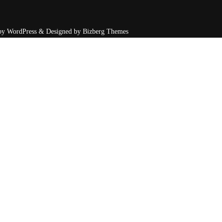
by
WordPress
&
Designed by
Bizberg Themes