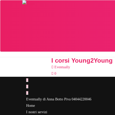
Skip
to
content
I corsi Young2Young
Eventually
0
Eventually di Anna Botto Piva 04044220046
Home
I nostri servizi